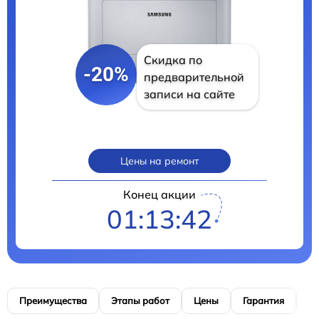
Скидка по
-20%
предварительной
записи на сайте
Цены на ремонт
Конец акции
01:13:41
Преимущества
Этапы работ
Цены
Гарантия
М